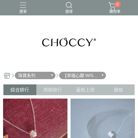
0
選單
搜尋
購物車
婚戒
寵物飾品
文化幣
記憶珠寶
課程體驗
珠寶系列
【幸福心願 WIS
H】
綜合排行
熱銷排行
最新上架
價格